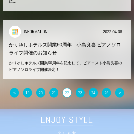
に...
INFORMATION
2022.04.08
かりゆしホテルズ開業60周年 小島良喜 ピアノソロ
ライブ開催のお知らせ
かりゆしホテルズ開業60周年を記念して、ピアニスト小島良喜の
ピアノソロライブ開催決定！
<
19
20
21
22
23
24
25
>
ENJOY STYLE
楽しみ方