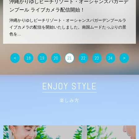
沖縄かりゆしビーチリゾート・オーシャンスパガーデ
ンプール ライブカメラ配信開始！
沖縄かりゆしビーチリゾート・オーシャンスパガーデンプールラ
イブカメラの配信を開始いたしました。南国ムードたっぷりの景
色を...
<
18
19
20
21
22
23
24
>
ENJOY STYLE
楽しみ方