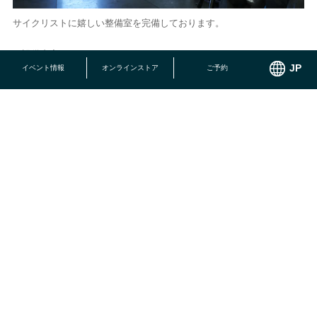
サイクリストに嬉しい整備室を完備しております。
＜設備内容＞
イベント情報
オンラインストア
ご予約
WaTTbike
バイクスタンド
整備ケミカル類
トレーニング用3本ローラー、固定ローラー
＊ご宿泊者向けの共用スペースとなっており、カギはフロントにてお
預かりいたします。
07.ミーティングルームのご用意