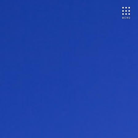
NU
ご予約