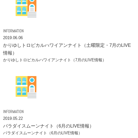
INFORMATION
2019.06.06
かりゆしトロピカルハワイアンナイト（土曜限定・7月のLIVE
情報）
かりゆしトロピカルハワイアンナイト（7月のLIVE情報）
INFORMATION
2019.05.22
パラダイスムーンナイト（6月のLIVE情報）
パラダイスムーンナイト（6月のLIVE情報）