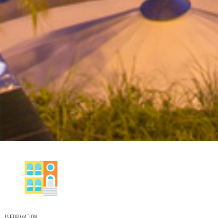
INFORMATION