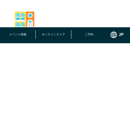
イベント情報
オンラインストア
ご予約
INFORMATION
2019.03.20
かりゆしトロピカルハワイアンナイト（土曜限定・5月のLIVE
情報）
かりゆしトロピカルハワイアンナイト（5月のLIVE情報）
INFORMATION
2019.03.18