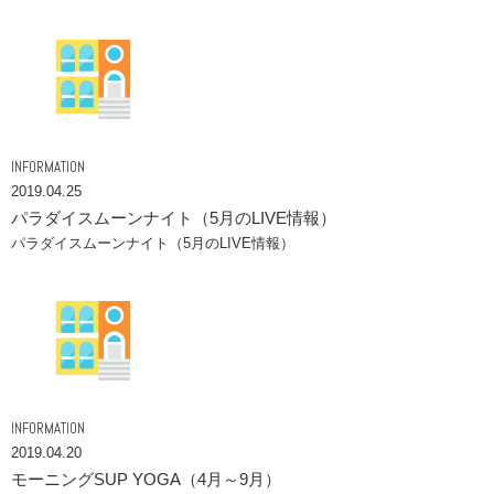
INFORMATION
2019.04.25
パラダイスムーンナイト（5月のLIVE情報）
パラダイスムーンナイト（5月のLIVE情報）
INFORMATION
2019.04.20
モーニングSUP YOGA（4月～9月）