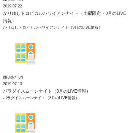
2019.07.22
かりゆしトロピカルハワイアンナイト（土曜限定・9月のLIVE
情報）
かりゆしトロピカルハワイアンナイト（9月のLIVE情報）
INFORMATION
2019.07.13
パラダイスムーンナイト（8月のLIVE情報）
パラダイスムーンナイト（8月のLIVE情報）