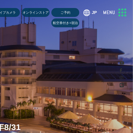
U
イブカメラ
オンラインストア
ご予約
航空券付き+宿泊
8/31