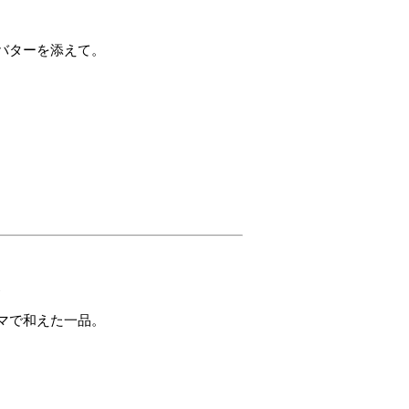
バターを添えて。
え
マで和えた一品。