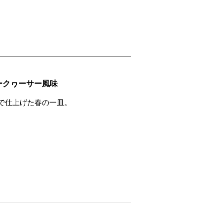
ークヮーサー風味
で仕上げた春の一皿。