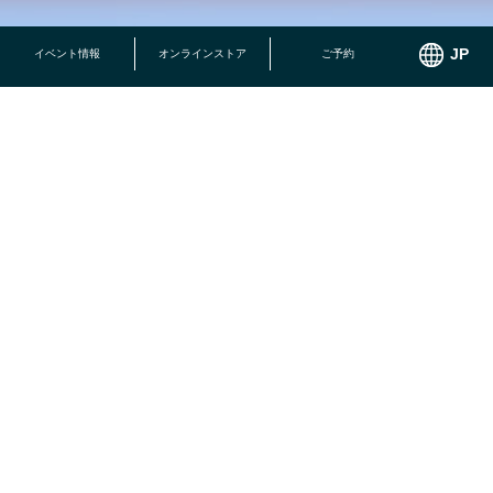
ENJOY STYLE
イベント情報
オンラインストア
ご予約
楽しみ方
小さなお子様でも思いっきり遊べる施設がいっぱい！