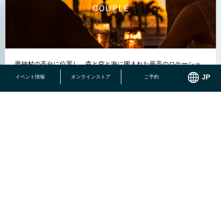
恩納村の高台に位置し、森と空と海に囲まれた最高のロケーショ
ン
イベント情報
オンラインストア
ご予約