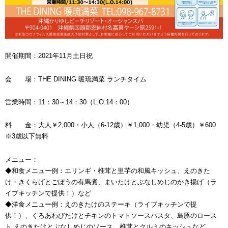
開催期間：2021年11月土日祝
会 場：THE DINING 暖琉満菜 ランチタイム
営業時間：11：30～14：30（L.O.14：00）
料 金：大人￥2,000・小人（6-12歳）￥1,000・幼児（4-5歳）￥600
※3歳以下無料
メニュー：
◆和食メニュー例：エリンギ・椎茸と里芋の和風キッシュ、えのきた
け・きくらげとごぼうの有馬煮、まいたけとぶなしめじのかき揚げ（ラ
イブキッチンで提供！）など
◆洋食メニュー例：えのきたけのステーキ（ライブキッチンで提
供！）、くろあわびたけとチキンのトマトソースパスタ、島豚のロース
ト えのきたけとぶなしめじのソース、椎茸とクルミのキッシュなど