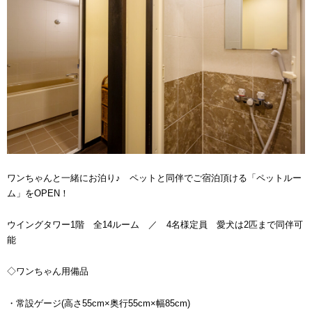
ワンちゃんと一緒にお泊り♪ ペットと同伴でご宿泊頂ける「ペットルー
ム」をOPEN！
ウイングタワー1階 全14ルーム ／ 4名様定員 愛犬は2匹まで同伴可
能
◇ワンちゃん用備品
・常設ゲージ(高さ55cm×奥行55cm×幅85cm)