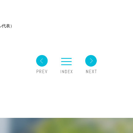
テル代表）
。