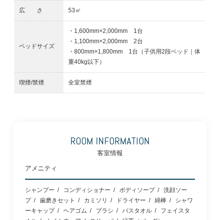
広 さ
53㎡
・1,600mm×2,000mm 1台
・1,100mm×2,000mm 2台
ベッドサイズ
・800mm×1,800mm 1台（子供用2段ベッド｜体
重40kg以下）
喫煙/禁煙
全室禁煙
ROOM INFORMATION
客室情報
アメニティ
シャンプー
コンディショナー
ボディソープ
洗顔ソー
プ
歯磨きセット
カミソリ
ドライヤー
綿棒
シャワ
ーキャップ
ヘアゴム
ブラシ
バスタオル
フェイスタ