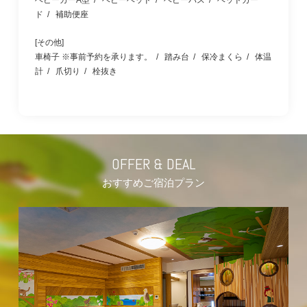
ド
補助便座
[その他]
車椅子 ※事前予約を承ります。
踏み台
保冷まくら
体温
計
爪切り
栓抜き
OFFER & DEAL
おすすめご宿泊プラン