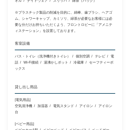
オル
ナイトウェア
スリッパ
緑茶（バッグ）
※プラスチック製品の削減を目的に、綿棒、歯ブラシ、ヘアゴ
ム、シャワーキャップ、カミソリ、緑茶が必要なお客様には必
要な分だけお持ちいただくよう、フロントロビーに「アメニテ
ィステーション」を設置しております。
客室設備
バス・トイレ（洗浄機付きトイレ）
個別空調
テレビ
電
話
Wi-Fi接続
湯沸かしポット
冷蔵庫
セーフティーボ
ックス
貸し出し用品
[電気用品]
空気清浄機
加湿器
電気スタンド
アイロン
アイロン
台
[ベビー用品]
ベビーカーA型
ベビーベッド
ベビーバス
ベッドガー