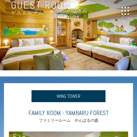
GUEST ROOM
NU
ご予約
ゲストルーム
WING TOWER
FAMILY ROOM - YAMBARU FOREST
ファミリールーム やんばるの森